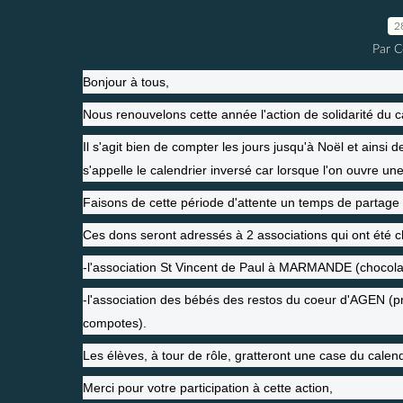
2
Par C
Bonjour à tous,
Nous renouvelons cette année l'action de solidarité du c
Il s'agit bien de compter les jours jusqu'à Noël et ainsi d
s'appelle le calendrier inversé car lorsque l'on ouvre u
Faisons de cette période d'attente un temps de partage a
Ces dons seront adressés à 2 associations qui ont été c
-l'association St Vincent de Paul à MARMANDE (chocolat
-l'association des bébés des restos du coeur d'AGEN (pro
compotes).
Les élèves, à tour de rôle, gratteront une case du calendr
Merci pour votre participation à cette action,