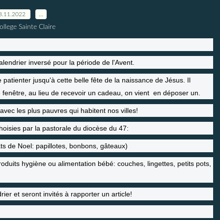
8.11.2022
…
ollege Sainte Claire
alendrier inversé pour la période de l'Avent.
e patienter jusqu'à cette belle fête de la naissance de Jésus. Il
ne fenêtre, au lieu de recevoir un cadeau, on vient en déposer un.
vec les plus pauvres qui habitent nos villes!
hoisies par la pastorale du diocèse du 47:
s de Noel: papillotes, bonbons, gâteaux)
duits hygiène ou alimentation bébé: couches, lingettes, petits pots,
ier et seront invités à rapporter un article!