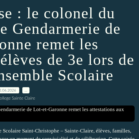
e : le colonel du
e Gendarmerie de
onne remet les
 élèves de 3e lors de
Ensemble Scolaire
2.06.2026
…
ollege Sainte Claire
e Scolaire Saint-Christophe – Sainte-Claire, élèves, familles,
ager un moment de convivialité et de célébration. Cette soirée