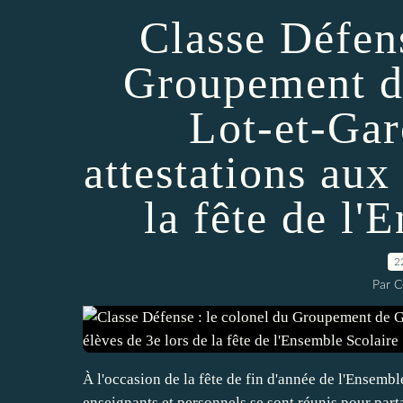
Classe Défens
Groupement d
Lot-et-Gar
attestations aux
la fête de l'
2
Par C
À l'occasion de la fête de fin d'année de l'Ensembl
enseignants et personnels se sont réunis pour part