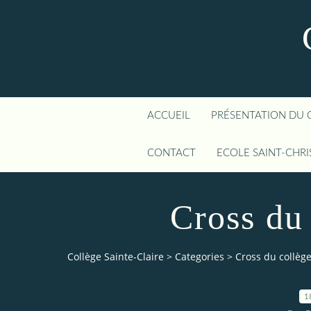
ACCUEIL
PRÉSENTATION DU 
CONTACT
ECOLE SAINT-CHR
Cross du
Collège Sainte-Claire
>
Categories
>
Cross du collèg
1