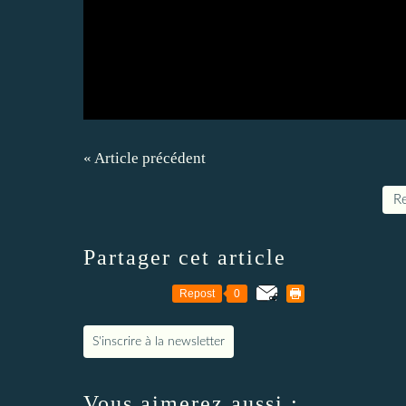
« Article précédent
Re
Partager cet article
Repost
0
S'inscrire à la newsletter
Vous aimerez aussi :