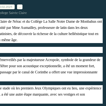
0.02.2025
…
ollege Sainte Claire
 Claire de Nérac et du Collège La Salle Notre Dame de Monbahus ont
itié par Mme Aumailley, professeure de latin dans les deux
inistes, de découvrir la richesse de la culture hellénistique tout en
du même âge.
émerveillés par la majestueuse Acropole, symbole de la grandeur de
 célèbre pour son acoustique exceptionnelle, a été un moment fort,
 passage par le canal de Corinthe a offert une vue impressionnante
 le stade où les premiers Jeux Olympiques ont eu lieu, une expérience
ix, a été une autre étape marquante, avec ses vestiges et son