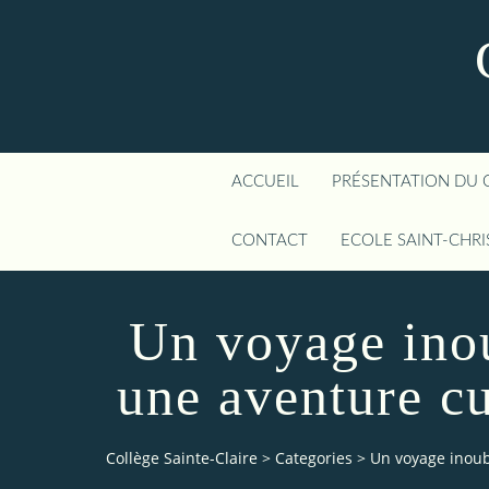
ACCUEIL
PRÉSENTATION DU 
CONTACT
ECOLE SAINT-CHR
Un voyage inou
une aventure cu
Collège Sainte-Claire
>
Categories
>
Un voyage inoub