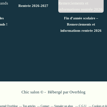
Rentrée 2026-2027
les
Fin d’année scolaire –
nds !
Remerciements et
informations rentrée 2026
Chic salon © - Hébergé par
Overblog
portail Overblog
Top articles
Contact
Signaler un abus
C.G.U.
Cookies et d