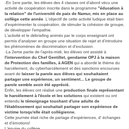
-En 1ere partie, les élèves des 4 classes ont d'abord vécu une
activité de coopération inscrite dans le programme
"éducation à
la relation" de l'université de paix de Namur,
mis en place au
collège cette année
. L'objectif de cette activité ludique était bien
d'expérimenter la coopération, de stimuler la cohésion de groupe,
de développer l'empathie.
L'activité et le débriefing animés par le corps enseignant ont
permis d'analyser en groupe une situation de rejet et d'introduire
les phénomènes de discrimination et d'exclusion.
-La 2eme partie de l'après-midi, les élèves ont assisté à
l'intervention du Chef Gentillet, gendarme OPJ à la maison
de Protection des familles, à AGEN
qui a abordé le thème du
harcèlement, du cyberharcèlement et des sanctions encourues
avant de
laisser la parole aux élèves qui souhaitaient
partager une expérience, un sentiment... Le groupe de
parole semble avoir été apprécié.
Enfin, les élèves ont réalisé une
production finale représentant
le harcèlement à l'école et les solutions
qui existent ou ont
entendu
le témoignage touchant d'une adulte de
l'établissement qui souhaitait partager son expérience de
victime lorsqu'elle était collégienne.
Cette journée était riche de partage d'expériences, d' échanges
et d'émotions!
L'équipe du collège.