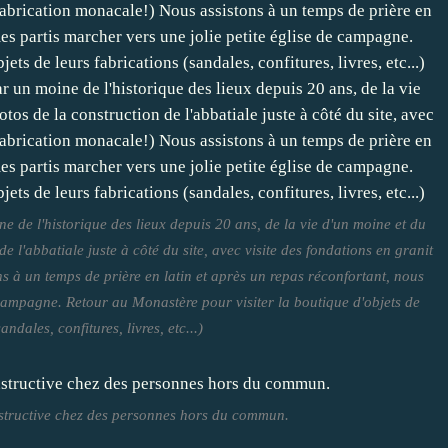
de l'historique des lieux depuis 20 ans, de la vie d'un moine et du
 l'abbatiale juste à côté du site, avec visite des fondations en granit
 à un temps de prière en latin et après un repas réconfortant, nous
 campagne. Retour au Monastère pour visiter la boutique d'objets de
andales, confitures, livres, etc...)
instructive chez des personnes hors du commun.