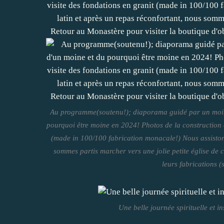
Au programme(soutenu!); diaporama guidé par un moine 
pourquoi être moine en 2024! Photos de la construction de
(made in 100/100 fabrication monacale!) Nous assistons
sommes partis marcher vers une jolie petite église de
leurs fabrications (s
Une belle journée spirituelle et 