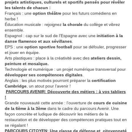
projets artistiques, culturels et sportifs pensés pour révéler
les talents de chacun :
Français : une
option théâtre
pour les futurs comédiens en
herbe !
Éducation musicale : rejoignez
la chorale
du collège et vibrez
ensemble.
Espagnol : cap sur le sud de l’Espagne avec une
initiation à la
danse flamenco et aux sévillanes
.
EPS : une
option sportive football
pour se défouler, progresser
et jouer en équipe.
Arts plastiques : place à la créativité avec des
ateliers dessin,
peinture et mosaïque.
Technologie et numérique : un projet numérique transversal pour
développer ses compétences digitales
.
Anglais : les plus motivés pourront préparer la
certification
Cambridge
, un atout pour l’avenir !
PARCOURS AVENIR: Découverte des métiers : à vos tabliers
!
Grande nouveauté cette année : l’ouverture de
cours de cuisine
de la 6ème à la 3ème
dans le cadre du parcours Avenir. Une
façon concrète et ludique de découvrir les métiers de la
restauration et de développer des compétences pratiques tout en
se régalant !
PARCOURS CITOYEN: Une classe de défense et citoyenneté