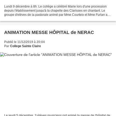
Lundi 9 décembre à 8h: Le collège a célébré Marie lors d'une procession
depuis l'établissement jusqu'à la chapelle des Clarisses en chantant. Le
groupe d'elèves de la pastorale animé par Mme Courteix et Mme Furlan a
organisé une belle célébration avec...
ANIMATION MESSE HÔPITAL de NERAC
Publié le 11/12/2019 à 20:04
Par
College Sainte Claire
Le jeudi 5 décembre, 3 élèves musiciens ont animé la messe de l'hôpital de