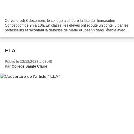
Ce vendredi 8 décembre, le collège a célébré la fête de l'Immaculée
Conception de 9h à 10h. En classe, les élèves ont écouté un conte lu par les
professeurs et racontant la détresse de Marie et Joseph dans l'étable avec
leur nouveau-né et leur lampe s'éteignant...
ELA
Publié le 12/12/2023 à 08:48
Par
College Sainte Claire