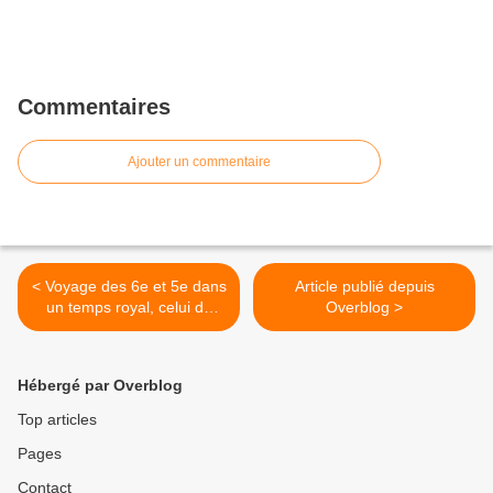
Commentaires
Ajouter un commentaire
< Voyage des 6e et 5e dans
Article publié depuis
un temps royal, celui de
Overblog >
François 1er, d'après les
croquis de Léonard de Vinci
et retour vers le Futur -o-
Hébergé par Overblog
scoppppp!
Top articles
Pages
Contact