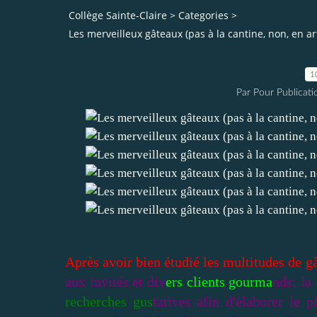
Collège Sainte-Claire
>
Categories
>
Les merveilleux gâteaux (pas à la cantine, non, en a
1
Par Pour Publicatio
Après avoir bien étudié les multitudes de gâ
aux invités et div
ers clients gourma
nds; la
recherches gus
tatives afin d'élaborer le 