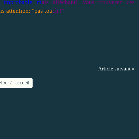
au improbable m
ais alléchant! Vous trouverez ces
is attention: "pas tou
ch'!"
Article suivant »
tour à l'accueil