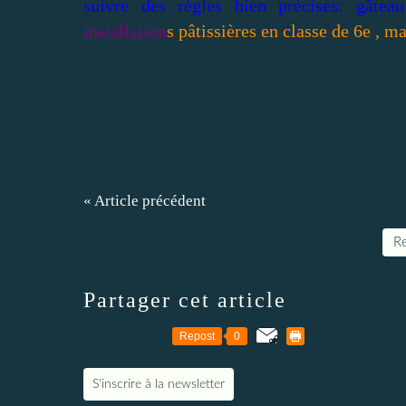
suivre des règles bien précises: gâte
installation
s pâtissières en classe de 6e , ma
« Article précédent
Re
Partager cet article
Repost
0
S'inscrire à la newsletter