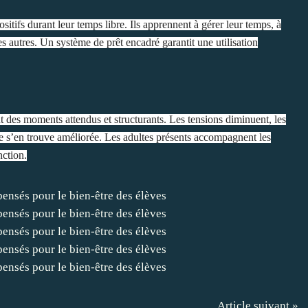
sitifs durant leur temps libre. Ils apprennent à gérer leur temps, à
s autres. Un système de prêt encadré garantit une utilisation
t des moments attendus et structurants. Les tensions diminuent, les
ale s’en trouve améliorée. Les adultes présents accompagnent les
nction.
Article suivant »