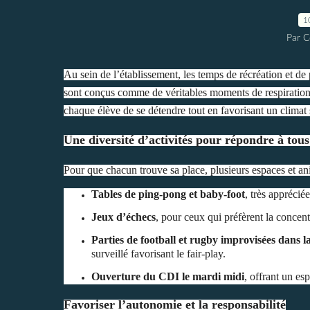
1
Par C
Au sein de l’établissement, les temps de récréation et de
sont conçus comme de véritables moments de respiration, d
chaque élève de se détendre tout en favorisant un climat s
Une diversité d’activités pour répondre à tous 
Pour que chacun trouve sa place, plusieurs espaces et an
Tables de ping-pong et baby-foot
, très apprécié
Jeux d’échecs
, pour ceux qui préfèrent la concent
Parties de football et rugby improvisées dans l
surveillé favorisant le fair-play.
Ouverture du CDI le mardi midi
, offrant un es
Favoriser l’autonomie et la responsabilité