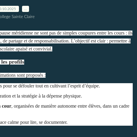
0.10.2025
…
ollege Sainte Claire
 pause méridienne ne sont pas de simples coupures entre les cours : ils
e partage et de responsabilisation. L’objectif est clair : permettre à
colaire apaisé et convivial.
les profils
imations sont proposés :
es pour se défouler tout en cultivant l’esprit d’équipe.
ration et la stratégie à la dépense physique.
a cour
, organisées de manière autonome entre élèves, dans un cadre
pace calme pour lire, se documenter.