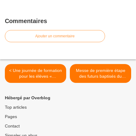
Commentaires
Ajouter un commentaire
< Une journée de formation
Messe de première étape
pour les élèves «
des futurs baptisés du
bienveilleurs »
collège >
Hébergé par Overblog
Top articles
Pages
Contact
Signaler un abus