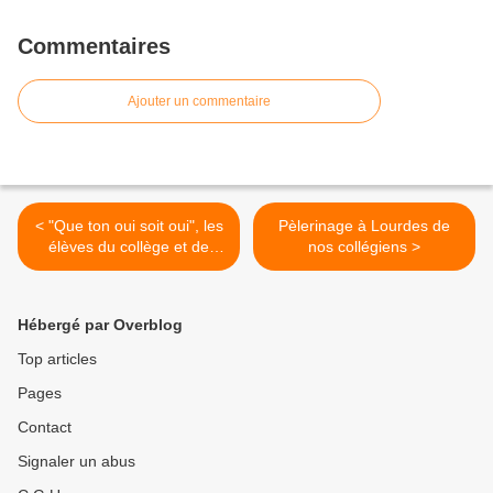
Commentaires
Ajouter un commentaire
< "Que ton oui soit oui", les
Pèlerinage à Lourdes de
élèves du collège et de
nos collégiens >
l'école ont prononcé leur
profession de Foi , ce
dimanche 24 mai.
Hébergé par Overblog
Top articles
Pages
Contact
Signaler un abus