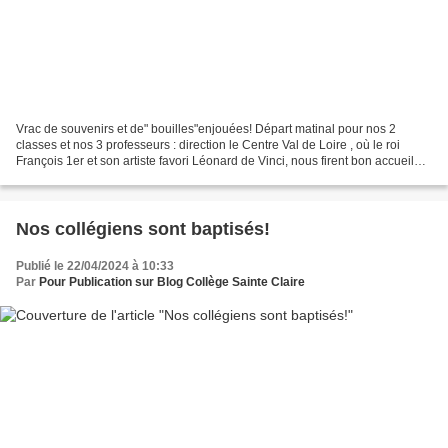
Vrac de souvenirs et de" bouilles"enjouées! Départ matinal pour nos 2
classes et nos 3 professeurs : direction le Centre Val de Loire , où le roi
François 1er et son artiste favori Léonard de Vinci, nous firent bon accueil
puisque nous pûmes visiter le...
Nos collégiens sont baptisés!
Publié le 22/04/2024 à 10:33
Par
Pour Publication sur Blog Collège Sainte Claire