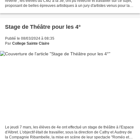
rêverie , les élèves du CM2 à la 3e, ont pu réfléchir et travailler sur ce sujet,
proposant de belles épreuves artistiques à un jury d'artistes venus pour la
délibération, le...
Stage de Théâtre pour les 4°
Publié le 08/03/2024 à 08:35
Par
College Sainte Claire
Le jeudi 7 mars, les élèves de 4e ont effectué un stage de théâtre à l'Espace
d'Albret. L'objectif était de travailler, sous la direction de Cathy et Audrey de
la Compagnie Ribambelle, la mise en scène de leur spectacle "Roméo et