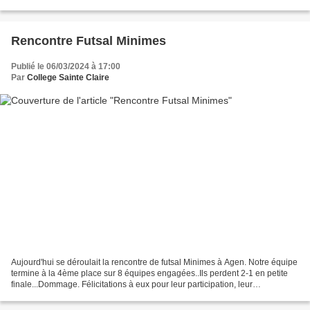
Juliette". La journée...
Rencontre Futsal Minimes
Publié le 06/03/2024 à 17:00
Par
College Sainte Claire
Aujourd'hui se déroulait la rencontre de futsal Minimes à Agen. Notre équipe
termine à la 4ème place sur 8 équipes engagées..Ils perdent 2-1 en petite
finale...Dommage. Félicitations à eux pour leur participation, leur
engagement et leur bon état d'esprit.....