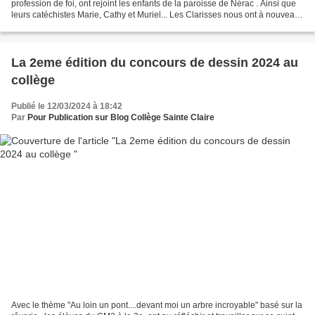
profession de foi, ont rejoint les enfants de la paroisse de Nérac . Ainsi que
leurs catéchistes Marie, Cathy et Muriel... Les Clarisses nous ont à nouveau
accueilli à l'abri dans...
La 2eme édition du concours de dessin 2024 au
collège
Publié le 12/03/2024 à 18:42
Par
Pour Publication sur Blog Collège Sainte Claire
Avec le thème "Au loin un pont....devant moi un arbre incroyable" basé sur la