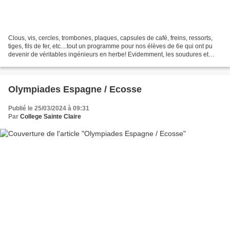
Clous, vis, cercles, trombones, plaques, capsules de café, freins, ressorts,
tiges, fils de fer, etc....tout un programme pour nos élèves de 6e qui ont pu
devenir de véritables ingénieurs en herbe! Evidemment, les soudures et
autres collages dangereux...
Olympiades Espagne / Ecosse
Publié le 25/03/2024 à 09:31
Par
College Sainte Claire