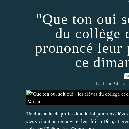
"Que ton oui so
du collège e
prononcé leur 
ce dima
2
Par Pour Publicatio
Un dimanche de profession de foi pour nos élèves. 
Ceux-ci ont pu renouveler leur foi en Dieu, et pr
soir, par l'Evëque à st Capray, ont...