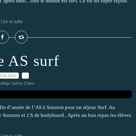
l’après midi.. Tout le monde est ravi. Ce fût un super séjour.
Lire la suite
e AS surf
9.06.2026
…
ollege Sainte Claire
e fin d’année de l’AS à Souston pour un séjour Surf. Au
e Souston et 2 h de bodyboard.. Après un bon repas les élèves