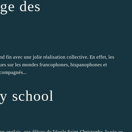
ge des
 fin avec une jolie réalisation collective. En effet, les
ques sur les mondes francophones, hispanophones et
ccompagnés...
y school
en anglais, aux élèves de l'école Saint-Christophe, la vie au